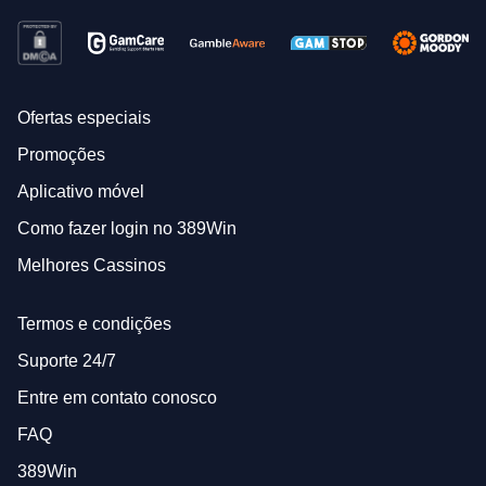
Ofertas especiais
Promoções
Aplicativo móvel
Como fazer login no 389Win
Melhores Cassinos
Termos e condições
Suporte 24/7
Entre em contato conosco
FAQ
389Win