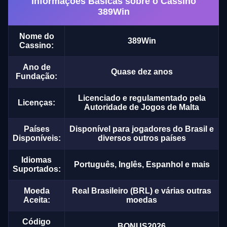
Informações Básicas sobre o Cassino
389Win
Nome do
389Win
Cassino:
Ano de
Quase dez anos
Fundação:
Licenciado e regulamentado pela
Licenças:
Autoridade de Jogos de Malta
Países
Disponível para jogadores do Brasil e
Disponíveis:
diversos outros países
Idiomas
Português, Inglês, Espanhol e mais
Suportados:
Moeda
Real Brasileiro (BRL) e várias outras
Aceita:
moedas
Código
BONUS2026