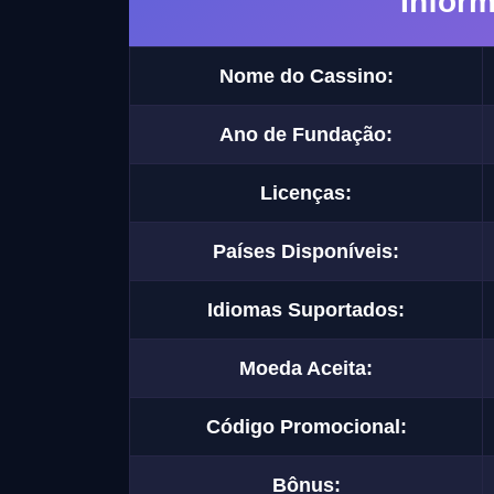
Infor
Nome do Cassino:
Ano de Fundação:
Licenças:
Países Disponíveis:
Idiomas Suportados:
Moeda Aceita:
Código Promocional:
Bônus: