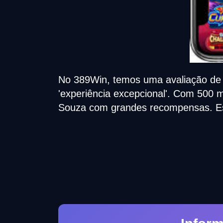
No 389Win, temos uma avaliação de 4
'experiência excepcional'. Com 500
Souza com grandes recompensas. Es