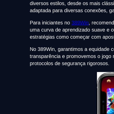
diversos estilos, desde os mais clás
adaptada para diversas conexões, g
Para iniciantes no
389Win
, recomend
uma curva de aprendizado suave e o
estratégias como começar com apost
No 389Win, garantimos a equidade 
transparência e promovemos o jogo 
protocolos de segurança rigorosos.