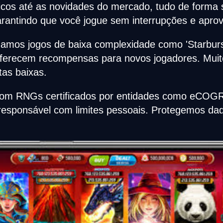
sicos até as novidades do mercado, tudo de forma 
arantindo que você jogue sem interrupções e apro
amos jogos de baixa complexidade como 'Starburst',
ferecem recompensas para novos jogadores. Muitos
as baixas.
com RNGs certificados por entidades como eCO
responsável com limites pessoais. Protegemos dad