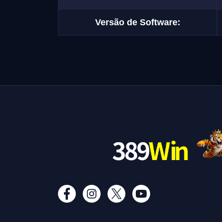
Versão de Software: