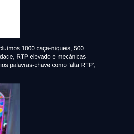
cluímos 1000 caça-níqueis, 500
vidade, RTP elevado e mecânicas
os palavras-chave como 'alta RTP',