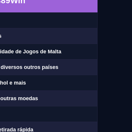
389Win
s
idade de Jogos de Malta
 diversos outros países
hol e mais
s outras moedas
tirada rápida