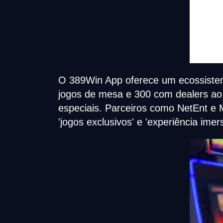
O 389Win App oferece um ecossistem
jogos de mesa e 300 com dealers ao 
especiais. Parceiros como NetEnt e
'jogos exclusivos' e 'experiência imer