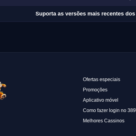
Suporta as versões mais recentes dos
Ofertas especiais
Promoções
Aplicativo móvel
Como fazer login no 38
Melhores Cassinos