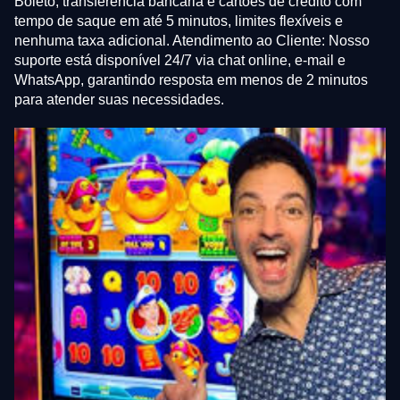
Boleto, transferência bancária e cartões de crédito com
tempo de saque em até 5 minutos, limites flexíveis e
nenhuma taxa adicional. Atendimento ao Cliente: Nosso
suporte está disponível 24/7 via chat online, e-mail e
WhatsApp, garantindo resposta em menos de 2 minutos
para atender suas necessidades.