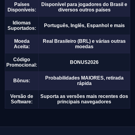
Países
Disponível para jogadores do Brasil e
Disponíveis:
diversos outros países
Idiomas
Português, Inglês, Espanhol e mais
Suportados:
Moeda
Real Brasileiro (BRL) e várias outras
Aceita:
moedas
Código
BONUS2026
Promocional:
Probabilidades MAIORES, retirada
Bônus:
rápida
Versão de
Suporta as versões mais recentes dos
Software:
principais navegadores