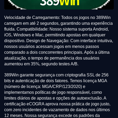
Velocidade de Carregamento: Todos os jogos no 389Win
carregam em até 2 segundos, garantindo uma experiência
fluida. Compatibilidade: Nosso sistema suporta Android,
iOS, Windows e Mac, permitindo apostas em qualquer
dispositivo. Design de Navegação: Com interface intuitiva,
nossos usuários acessam jogos em menos passos
comparado a dois concorrentes principais. Após a última
atualização, o tempo de permanência dos usuários
aumentou em 35%, segundo testes A/B.
389Win garante segurança com criptografia SSL de 256
bits e autenticação de dois fatores. Temos licença MGA
(número de licença: MGA/CRP/123/2020) e
implementamos políticas de jogo responsável, como
limites diários de apostas e opções de autoexclusão. A
certificação eCOGRA aprova nossa prática de jogo justo,
com zero incidentes de vazamento de dados nos últimos
12 meses. Nossa segurança excede os padrões da