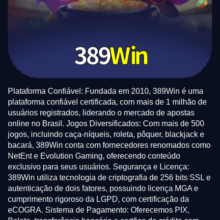
Plataforma Confiável: Fundada em 2010, 389Win é uma
plataforma confiável certificada, com mais de 1 milhão de
usuários registrados, liderando o mercado de apostas
online no Brasil. Jogos Diversificados: Com mais de 500
jogos, incluindo caça-níqueis, roleta, pôquer, blackjack e
bacará, 389Win conta com fornecedores renomados como
NetEnt e Evolution Gaming, oferecendo conteúdo
exclusivo para seus usuários. Segurança e Licença:
389Win utiliza tecnologia de criptografia de 256 bits SSL e
autenticação de dois fatores, possuindo licença MGA e
cumprimento rigoroso da LGPD, com certificação da
eCOGRA. Sistema de Pagamento: Oferecemos PIX,