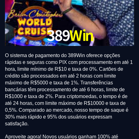
O sistema de pagamento do 389Win oferece opções
rápidas e seguras como PIX com processamento em até 1
hora, limite mínimo de R$10 e taxa de 0%. Cartões de
crédito são processados em até 2 horas com limite
máximo de R$5000 e taxa de 1%. Transferências
bancárias têm processamento de até 6 horas, limite de
R$1000 e taxa de 2%. Para criptomoedas, o tempo é de
até 24 horas, com limite máximo de R$10000 e taxa de
0,5%. Comparado ao mercado, nosso tempo de saque é
30% mais rápido e 95% dos usuários expressam
satisfação.
Aproveite agora! Novos usuários ganham 100% até