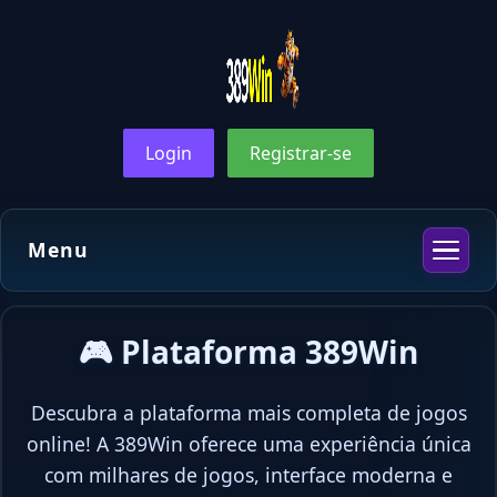
Login
Registrar-se
Menu
🎮 Plataforma 389Win
Descubra a plataforma mais completa de jogos
online! A 389Win oferece uma experiência única
com milhares de jogos, interface moderna e