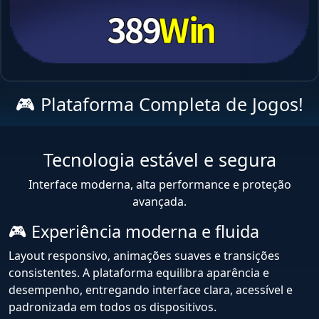
🎮 Plataforma Completa de Jogos!
Tecnologia estável e segura
Interface moderna, alta performance e proteção
avançada.
🎮 Experiência moderna e fluida
Layout responsivo, animações suaves e transições
consistentes. A plataforma equilibra aparência e
desempenho, entregando interface clara, acessível e
padronizada em todos os dispositivos.