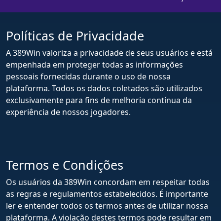
Políticas de Privacidade
A 389Win valoriza a privacidade de seus usuários e está
empenhada em proteger todas as informações
pessoais fornecidas durante o uso de nossa
plataforma. Todos os dados coletados são utilizados
exclusivamente para fins de melhoria contínua da
experiência de nossos jogadores.
Termos e Condições
Os usuários da 389Win concordam em respeitar todas
as regras e regulamentos estabelecidos. É importante
ler e entender todos os termos antes de utilizar nossa
plataforma. A violação destes termos pode resultar em