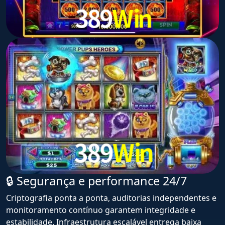
🔒 Segurança e performance 24/7
Criptografia ponta a ponta, auditorias independentes e
monitoramento contínuo garantem integridade e
estabilidade. Infraestrutura escalável entrega baixa