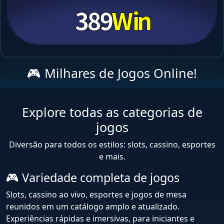
🎮 Milhares de Jogos Online!
Explore todas as categorias de
jogos
Diversão para todos os estilos: slots, cassino, esportes
e mais.
🎮 Variedade completa de jogos
Slots, cassino ao vivo, esportes e jogos de mesa
reunidos em um catálogo amplo e atualizado.
Experiências rápidas e imersivas, para iniciantes e