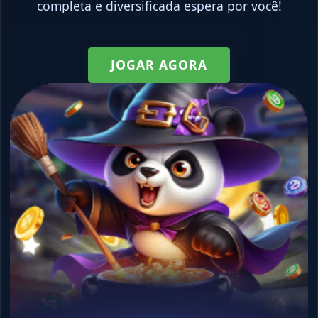
completa e diversificada espera por você!
JOGAR AGORA