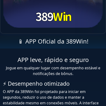
📱 APP Oficial da 389Win!
APP leve, rápido e seguro
Jogue em qualquer lugar com desempenho estável e
notificações de bônus.
⚡ Desempenho otimizado
O APP da 389Win foi projetado para iniciar em
segundos, reduzir o uso de dados e manter a
estabilidade mesmo em conexões móveis. A interface