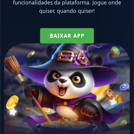
funcionalidades da plataforma. Jogue onde
quiser, quando quiser!
BAIXAR APP