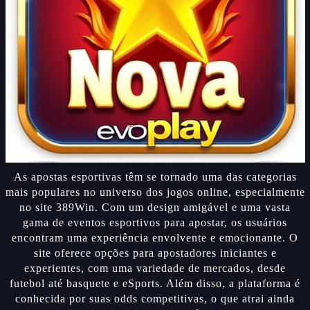
As apostas esportivas têm se tornado uma das categorias
mais populares no universo dos jogos online, especialmente
no site 389Win. Com um design amigável e uma vasta
gama de eventos esportivos para apostar, os usuários
encontram uma experiência envolvente e emocionante. O
site oferece opções para apostadores iniciantes e
experientes, com uma variedade de mercados, desde
futebol até basquete e eSports. Além disso, a plataforma é
conhecida por suas odds competitivas, o que atrai ainda