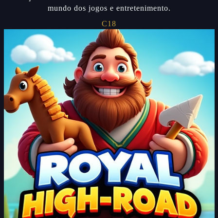
mundo dos jogos e entretenimento.
C18