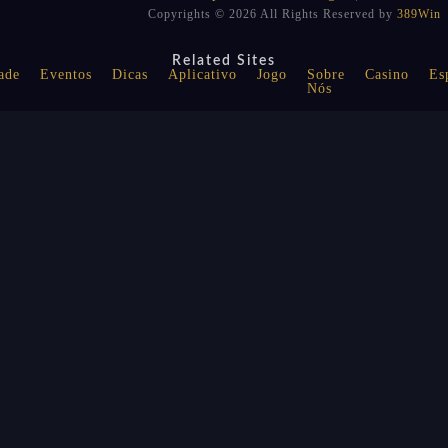
Copyrights © 2026 All Rights Reserved by
389Win
Related Sites
ade
Eventos
Dicas
Aplicativo
Jogo
Sobre
Casino
Es
Nós