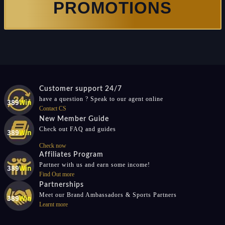
PROMOTIONS
Customer support 24/7
have a question ? Speak to our agent online
Contact CS
New Member Guide
Check out FAQ and guides
Check now
Affiliates Program
Partner with us and earn some income!
Find Out more
Partnerships
Meet our Brand Ambassadors & Sports Partners
Learnt more