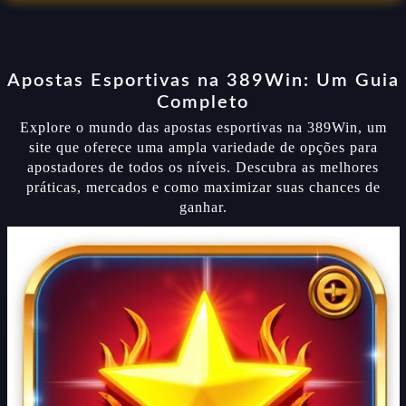
Apostas Esportivas na 389Win: Um Guia
Completo
Explore o mundo das apostas esportivas na 389Win, um
site que oferece uma ampla variedade de opções para
apostadores de todos os níveis. Descubra as melhores
práticas, mercados e como maximizar suas chances de
ganhar.