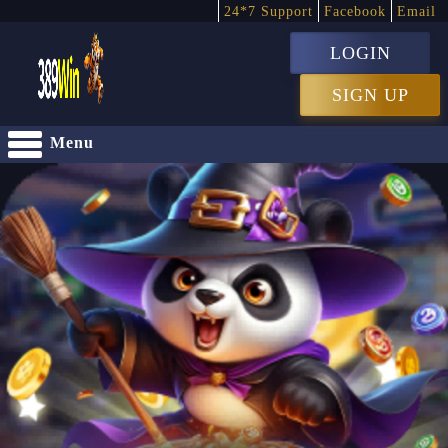
24*7 Support
Facebook
Email
LOGIN
SIGN UP
Menu