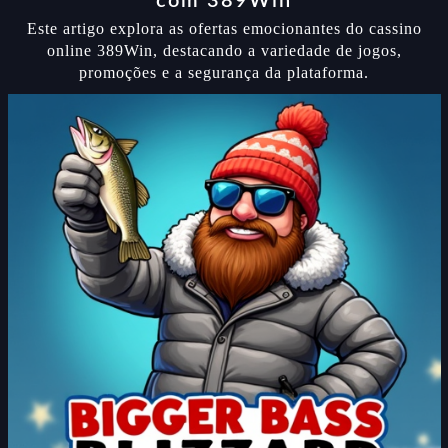
com 389Win
Este artigo explora as ofertas emocionantes do cassino
online 389Win, destacando a variedade de jogos,
promoções e a segurança da plataforma.