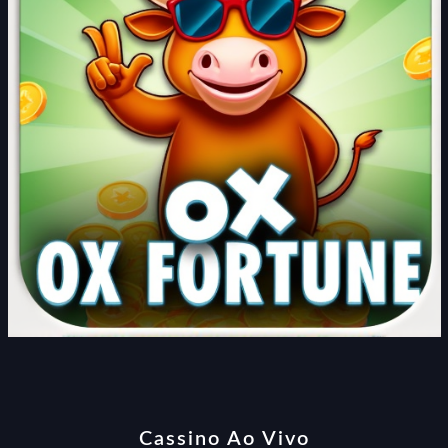
Cassino Ao Vivo