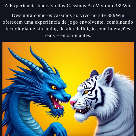
A Experiência Imersiva dos Cassinos Ao Vivo no 389Win
Descubra como os cassinos ao vivo no site 389Win
oferecem uma experiência de jogo envolvente, combinando
tecnologia de streaming de alta definição com interações
reais e emocionantes.