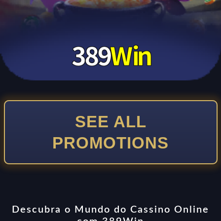
SEE ALL
PROMOTIONS
Descubra o Mundo do Cassino Online