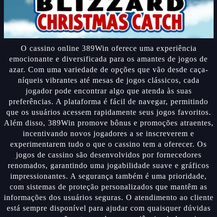
O cassino online 389Win oferece uma experiência
emocionante e diversificada para os amantes de jogos de
azar. Com uma variedade de opções que vão desde caça-
níqueis vibrantes até mesas de jogos clássicos, cada
jogador pode encontrar algo que atenda às suas
preferências. A plataforma é fácil de navegar, permitindo
que os usuários acessem rapidamente seus jogos favoritos.
Além disso, 389Win promove bônus e promoções atraentes,
incentivando novos jogadores a se inscreverem e
experimentarem tudo o que o cassino tem a oferecer. Os
jogos de cassino são desenvolvidos por fornecedores
renomados, garantindo uma jogabilidade suave e gráficos
impressionantes. A segurança também é uma prioridade,
com sistemas de proteção personalizados que mantêm as
informações dos usuários seguras. O atendimento ao cliente
está sempre disponível para ajudar com quaisquer dúvidas