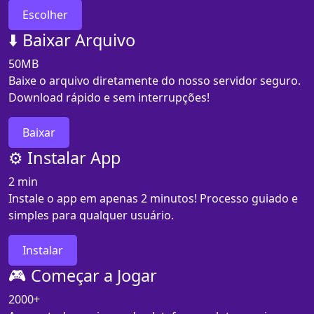
Escolher
⬇️ Baixar Arquivo
50MB
Baixe o arquivo diretamente do nosso servidor seguro.
Download rápido e sem interrupções!
Baixar
⚙️ Instalar App
2 min
Instale o app em apenas 2 minutos! Processo guiado e
simples para qualquer usuário.
Instalar
🎮 Começar a Jogar
2000+