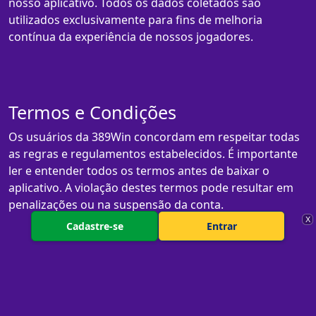
nosso aplicativo. Todos os dados coletados são
utilizados exclusivamente para fins de melhoria
contínua da experiência de nossos jogadores.
Termos e Condições
Os usuários da 389Win concordam em respeitar todas
as regras e regulamentos estabelecidos. É importante
ler e entender todos os termos antes de baixar o
aplicativo. A violação destes termos pode resultar em
penalizações ou na suspensão da conta.
X
Cadastre-se
Entrar