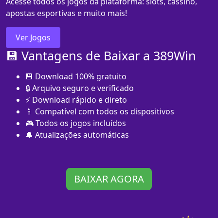
Acesse todos os jogos da plataforma: slots, cassino,
apostas esportivas e muito mais!
Ver Jogos
💾 Vantagens de Baixar a 389Win
💾 Download 100% gratuito
🔒 Arquivo seguro e verificado
⚡ Download rápido e direto
📱 Compatível com todos os dispositivos
🎮 Todos os jogos incluídos
🔔 Atualizações automáticas
BAIXAR AGORA