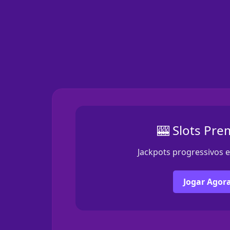
🎰 Slots Pr
Jackpots progressivos e
Jogar Agor