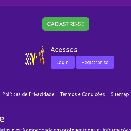
CADASTRE-SE
Acessos
Login
Registrar-se
Políticas de Privacidade
Termos e Condições
Sitemap
de
uários e está empenhada em proteger todas as informações