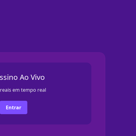
ssino Ao Vivo
 reais em tempo real
Entrar