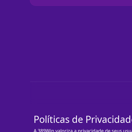
Políticas de Privacida
A 389Win valoriza a privacidade de seus us