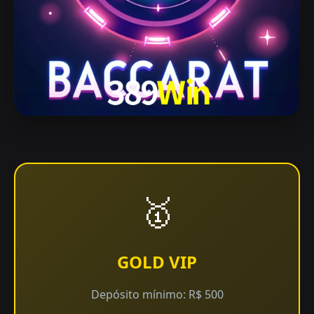
🥇
GOLD VIP
Depósito mínimo: R$ 500