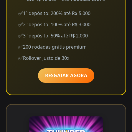
1º depósito: 200% até R$ 5.000
2º depósito: 100% até R$ 3.000
3º depósito: 50% até R$ 2.000
200 rodadas grátis premium
Rollover justo de 30x
RESGATAR AGORA