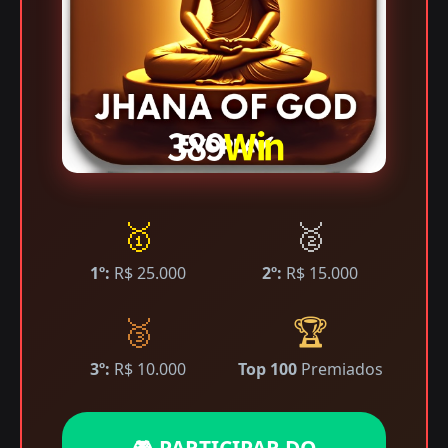
🥇
🥈
1º:
R$ 25.000
2º:
R$ 15.000
🥉
🏆
3º:
R$ 10.000
Top 100
Premiados