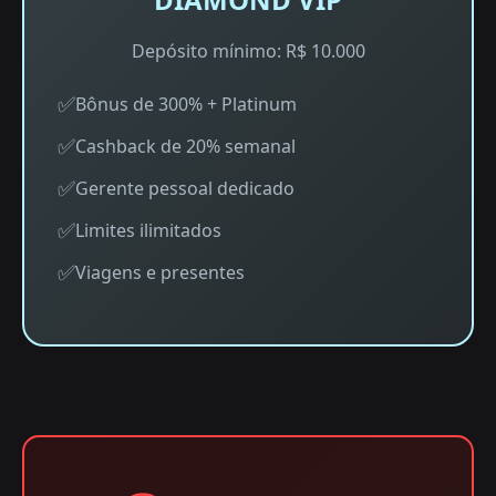
Depósito mínimo: R$ 10.000
Bônus de 300% + Platinum
Cashback de 20% semanal
Gerente pessoal dedicado
Limites ilimitados
Viagens e presentes