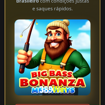
brasileiro
com condições justas
e saques rápidos.