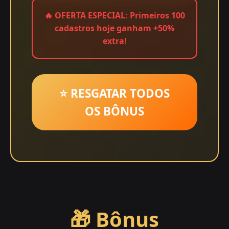
🔥
OFERTA ESPECIAL:
Primeiros 100
cadastros hoje ganham +50%
extra!
⭐ RESGATAR TODOS
OS BÔNUS
🎁 Bônus