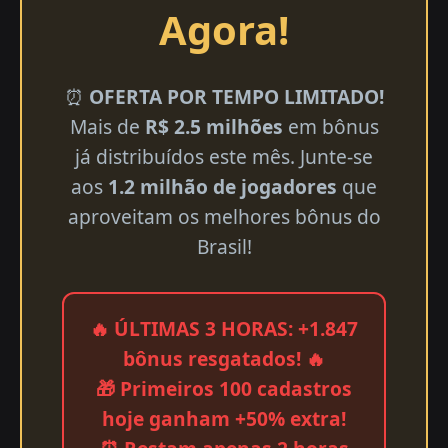
Agora!
⏰
OFERTA POR TEMPO LIMITADO!
Mais de
R$ 2.5 milhões
em bônus
já distribuídos este mês. Junte-se
aos
1.2 milhão de jogadores
que
aproveitam os melhores bônus do
Brasil!
🔥 ÚLTIMAS 3 HORAS: +1.847
bônus resgatados! 🔥
🎁 Primeiros 100 cadastros
hoje ganham +50% extra!