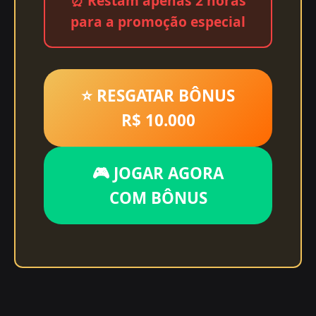
⏰ Restam apenas 2 horas
para a promoção especial
⭐ RESGATAR BÔNUS
R$ 10.000
🎮 JOGAR AGORA
COM BÔNUS