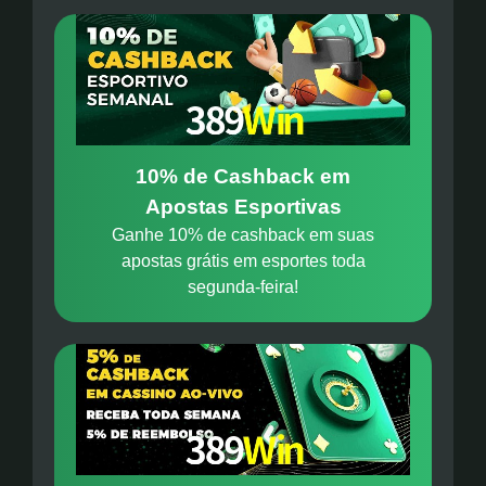
10% de Cashback em
Apostas Esportivas
Ganhe 10% de cashback em suas
apostas grátis em esportes toda
segunda-feira!