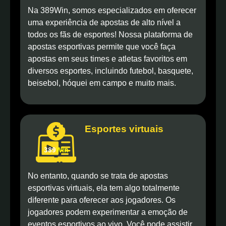
Na 389Win, somos especializados em oferecer
uma experiência de apostas de alto nível a
todos os fãs de esportes! Nossa plataforma de
apostas esportivas permite que você faça
apostas em seus times e atletas favoritos em
diversos esportes, incluindo futebol, basquete,
beisebol, hóquei em campo e muito mais.
Esportes virtuais
No entanto, quando se trata de apostas
esportivas virtuais, ela tem algo totalmente
diferente para oferecer aos jogadores. Os
jogadores podem experimentar a emoção de
eventos esportivos ao vivo. Você pode assistir