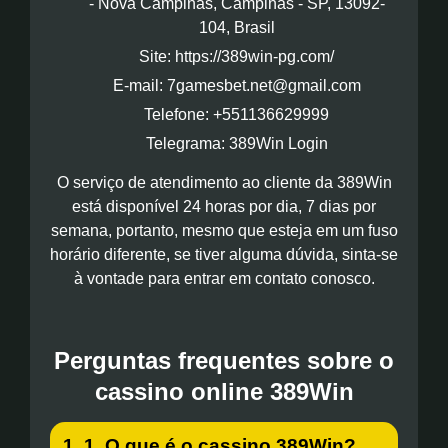
- Nova Campinas, Campinas - SP, 13092-
104, Brasil
Site: https://389win-pg.com/
E-mail:
7gamesbet.net@gmail.com
Telefone: +551136629999
Telegrama: 389Win Login
O serviço de atendimento ao cliente da 389Win
está disponível 24 horas por dia, 7 dias por
semana, portanto, mesmo que esteja em um fuso
horário diferente, se tiver alguma dúvida, sinta-se
à vontade para entrar em contato conosco.
Perguntas frequentes sobre o
cassino online 389Win
1. 1. O que é o cassino 389Win?