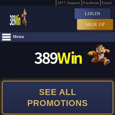
24*7 Support
Facebook
Email
LOGIN
SIGN UP
Menu
SEE ALL
PROMOTIONS