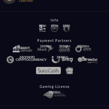
Learnt more
Info
Payment Partners
Gaming License